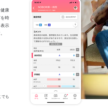
、健康
どを時
フ表示
す。
こでも