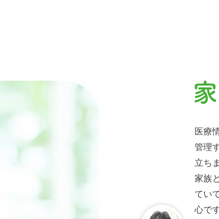
医療
管理
立ち
家族
てい
心で